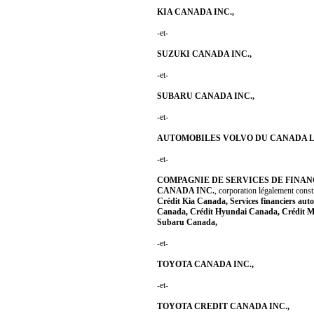
KIA CANADA INC.,
-et-
SUZUKI CANADA INC.,
-et-
SUBARU CANADA INC.,
-et-
AUTOMOBILES VOLVO DU CANADA L
-et-
COMPAGNIE DE SERVICES DE FINA
CANADA INC.
, corporation légalement const
Crédit Kia Canada, Services financiers au
Canada, Crédit Hyundai Canada, Crédit M
Subaru Canada,
-et-
TOYOTA CANADA INC.,
-et-
TOYOTA CREDIT CANADA INC.,