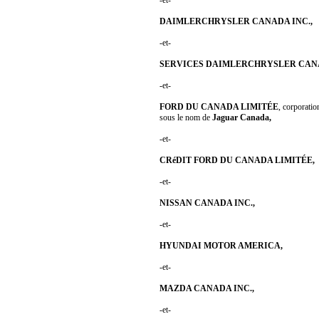
DAIMLERCHRYSLER CANADA INC.,
-et-
SERVICES DAIMLERCHRYSLER CANA
-et-
FORD DU CANADA LIMITÉE
, corporatio
sous le nom de
Jaguar Canada,
-et-
CRéDIT FORD DU CANADA LIMITÉE,
-et-
NISSAN CANADA INC.,
-et-
HYUNDAI MOTOR AMERICA,
-et-
MAZDA CANADA INC.,
-et-