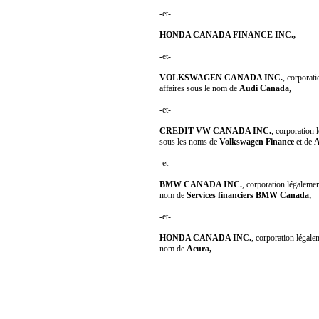
-et-
HONDA CANADA FINANCE INC.,
-et-
VOLKSWAGEN CANADA INC.
, corporati
affaires sous le nom de
Audi Canada,
-et-
CREDIT VW CANADA INC.
, corporation 
sous les noms de
Volkswagen Finance
et de
A
-et-
BMW CANADA INC.
, corporation légalemen
nom de
Services financiers BMW Canada,
-et-
HONDA CANADA INC.
, corporation légale
nom de
Acura,