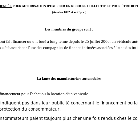
MENDÉE
POUR AUTORISATION D'EXERCER UN RECOURS COLLECTIF ET POUR ÊTRE RE
(Articles 1002 et ss C.p.c.)
Les membres du groupe sont :
nt fait financer ou ont loué à long terme depuis le 25 juillet 2000, un véhicule au
 a été assuré par l'une des compagnies de finance intimées associées à l'une des in
La faute des manufacturiers automobiles
financement pour l'achat ou la location d'un véhicule.
indiquent pas dans leur publicité concernant le financement ou la 
a protection du consommateur.
 consommateurs paient toujours plus cher une fois rendus chez le c